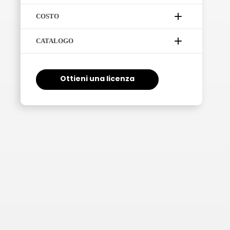
Autorizza un numero illimitato di
COSTO
proiezioni durante l’anno, senza
necessità di reportistica
La tariffa annuale della Licenza
CATALOGO
Visioni riservate agli ospiti della
®
Ombrello
per le strutture ricettive viene
struttura
calcolata in base
capienza della
struttura
Proiezioni gratuite
Ottieni una licenza
È possibile promuovere le proiezioni
internamente