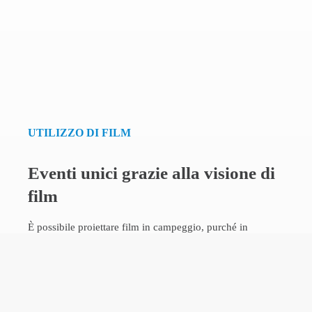
UTILIZZO DI FILM
Eventi unici grazie alla visione di
film
È possibile proiettare film in campeggio, purché in
possesso dell’autorizzazione del titolare dei diritti, ovvero
il produttore, come stabilito dalla Legge sul Diritto
D’Autore 633/41.
L’autorizzazione è sempre necessaria sia per eventi