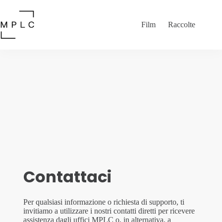
Salta
al
contenuto
Film
Raccolte
Contattaci
Per qualsiasi informazione o richiesta di supporto, ti
invitiamo a utilizzare i nostri contatti diretti per ricevere
assistenza dagli uffici MPLC o, in alternativa, a