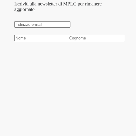
Iscriviti alla newsletter di MPLC per rimanere
aggiornato
*Autorizzo il trattamento dei miei dati personali, ai
sensi del Regolamento UE 2016/679 ("GDPR")